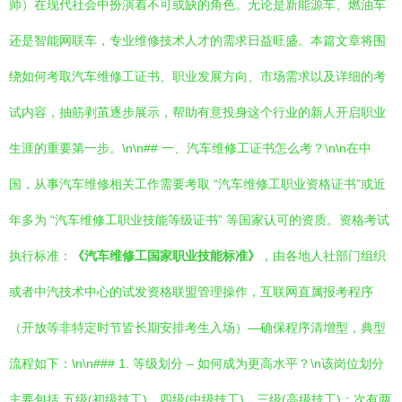
师）在现代社会中扮演着不可或缺的角色。无论是新能源车、燃油车
还是智能网联车，专业维修技术人才的需求日益旺盛。本篇文章将围
绕如何考取汽车维修工证书、职业发展方向、市场需求以及详细的考
试内容，抽筋剥茧逐步展示，帮助有意投身这个行业的新人开启职业
生涯的重要第一步。\n\n## 一、汽车维修工证书怎么考？\n\n在中
国，从事汽车维修相关工作需要考取 “汽车维修工职业资格证书”或近
年多为 “汽车维修工职业技能等级证书” 等国家认可的资质。资格考试
执行标准：
《汽车维修工国家职业技能标准》
，由各地人社部门组织
或者中汽技术中心的试发资格联盟管理操作，互联网直属报考程序
（开放等非特定时节皆长期安排考生入场）—确保程序清增型，典型
流程如下：\n\n### 1. 等级划分 – 如何成为更高水平？\n该岗位划分
主要包括 五级(初级技工)、四级(中级技工)、三级(高级技工)；次有两