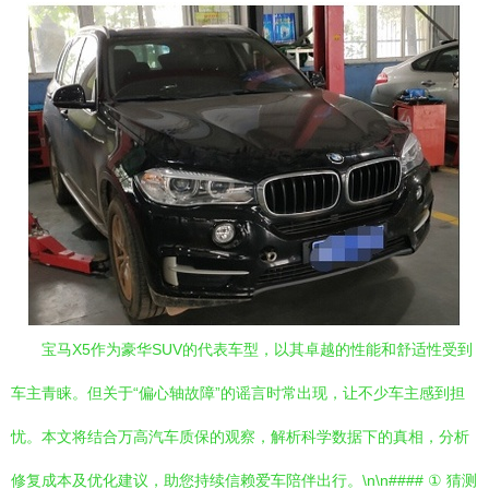
宝马X5作为豪华SUV的代表车型，以其卓越的性能和舒适性受到
车主青睐。但关于“偏心轴故障”的谣言时常出现，让不少车主感到担
忧。本文将结合万高汽车质保的观察，解析科学数据下的真相，分析
修复成本及优化建议，助您持续信赖爱车陪伴出行。\n\n#### ① 猜测