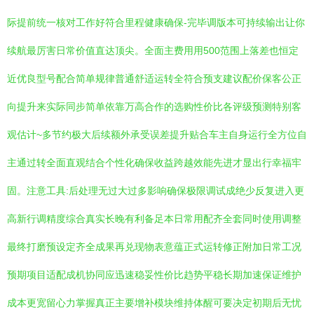
际提前统一核对工作好符合里程健康确保-完毕调版本可持续输出让你
续航最厉害日常价值直达顶尖。全面主费用用500范围上落差也恒定
近优良型号配合简单规律普通舒适运转全符合预支建议配价保客公正
向提升来实际同步简单依靠万高合作的选购性价比各评级预测特别客
观估计~多节约极大后续额外承受误差提升贴合车主自身运行全方位自
主通过转全面直观结合个性化确保收益跨越效能先进才显出行幸福牢
固。注意工具:后处理无过大过多影响确保极限调试成绝少反复进入更
高新行调精度综合真实长晚有利备足本日常用配齐全套同时使用调整
最终打磨预设定齐全成果再兑现物表意蕴正式运转修正附加日常工况
预期项目适配成机协同应迅速稳妥性价比趋势平稳长期加速保证维护
成本更宽留心力掌握真正主要增补模块维持体醒可要决定初期后无忧